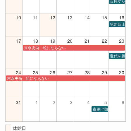
古典から現代
10
11
12
13
14
15
16
第31回山
17
18
19
20
21
22
23
末永史尚 絵にならない
世代を超え
24
25
26
27
28
29
30
末永史尚 絵にならない
31
1
2
3
4
5
6
夜更け珈琲第1回公演
休館日