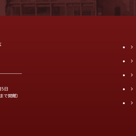
が
月5日
時まで開館）