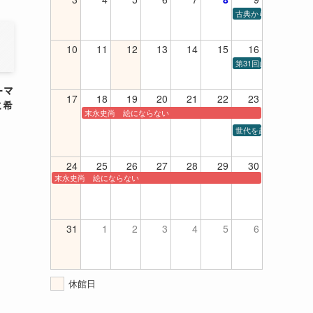
古典から現代までの室内楽
10
11
12
13
14
15
16
第31回山口高等学校
ーマ
17
18
19
20
21
22
23
と希
末永史尚 絵にならない
世代を超えてシャンソ
24
25
26
27
28
29
30
末永史尚 絵にならない
31
1
2
3
4
5
6
休館日