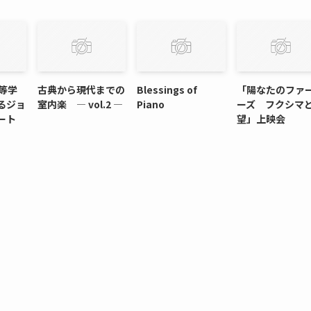
等学
古典から現代までの
Blessings of
「陽なたのファ
るジョ
室内楽 ― vol.2 ―
Piano
ーズ フクシマ
ート
望」上映会