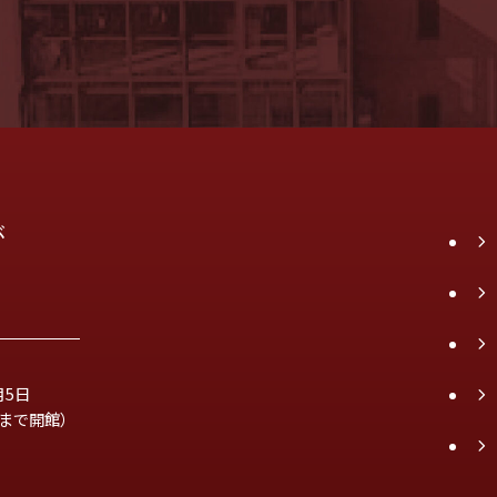
が
月5日
時まで開館）