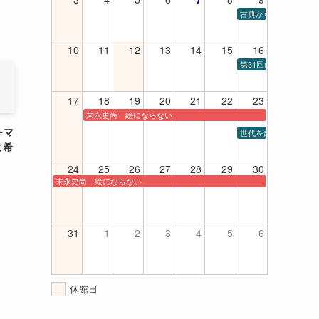
古典から現代までの室内楽
10
11
12
13
14
15
16
第31回山口高等学校
17
18
19
20
21
22
23
末永史尚 絵にならない
ーマ
世代を超えてシャンソ
と希
24
25
26
27
28
29
30
末永史尚 絵にならない
31
1
2
3
4
5
6
休館日