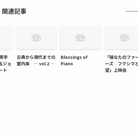
関連記事
等学
古典から現代までの
Blessings of
「陽なたのファ
るジョ
室内楽 ― vol.2 ―
Piano
ーズ フクシマ
ート
望」上映会