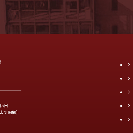
が
月5日
時まで開館）