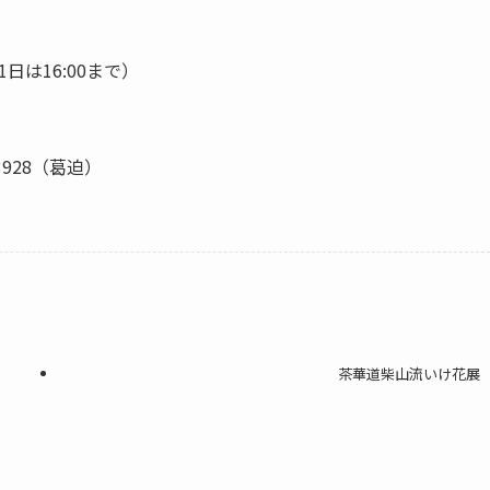
1日は16:00まで）
-3928（葛迫）
茶華道柴山流いけ花展