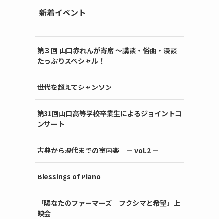
新着イベント
第３回 山口赤れんが寄席 〜講談・俗曲・漫談
たっぷりスペシャル！
世代を超えてシャンソン
第31回山口高等学校卒業生によるジョイントコ
ンサート
古典から現代までの室内楽 ― vol.2 ―
Blessings of Piano
「陽なたのファーマーズ フクシマと希望」上
映会