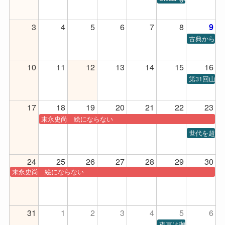
3
4
5
6
7
8
9
古典から現代
10
11
12
13
14
15
16
第31回山
17
18
19
20
21
22
23
末永史尚 絵にならない
世代を超え
24
25
26
27
28
29
30
末永史尚 絵にならない
31
1
2
3
4
5
6
夜更け珈琲第1回公演