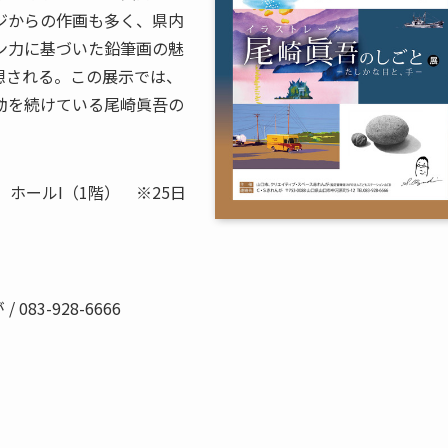
ジからの作画も多く、県内
ン力に基づいた鉛筆画の魅
想される。この展示では、
動を続けている尾崎眞吾の
時 ホールI（1階） ※25日
83-928-6666