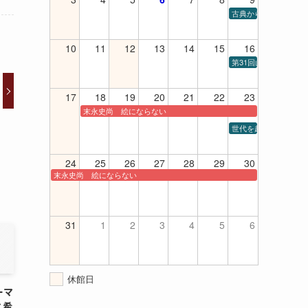
古典から現代までの室内楽
10
11
12
13
14
15
16
第31回山口高等学校
17
18
19
20
21
22
23
末永史尚 絵にならない
世代を超えてシャンソ
24
25
26
27
28
29
30
末永史尚 絵にならない
31
1
2
3
4
5
6
休館日
ーマ
と希