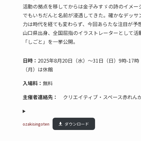
活動の拠点を移してからは金子みすゞの詩のイメー
でもいちだんと名前が浸透してきた。確かなデッサ
力は時代を経ても変わらず、今回あらたな注目が予
山口県出身、全国屈指のイラストレーターとして活
「しごと」を一挙公開。
日時：
2025年8月20日（水）～31日（日）9時-17
（月）は休館
入場料：
無料
主催者連絡先：
クリエイティブ・スペース赤れんが / 0
ozakisingoten
ダウンロード