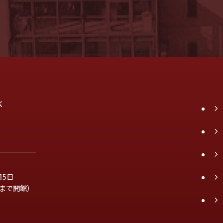
が
月5日
時まで開館）