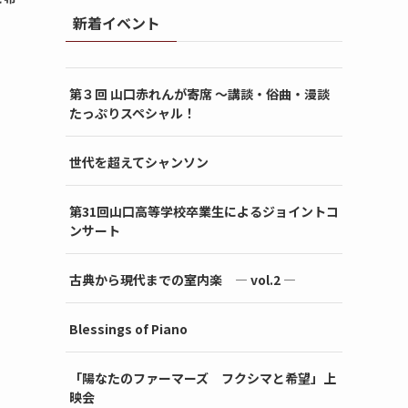
新着イベント
第３回 山口赤れんが寄席 〜講談・俗曲・漫談
たっぷりスペシャル！
世代を超えてシャンソン
第31回山口高等学校卒業生によるジョイントコ
ンサート
古典から現代までの室内楽 ― vol.2 ―
Blessings of Piano
「陽なたのファーマーズ フクシマと希望」上
映会