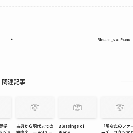
Blessings of Piano
関連記事
等学
古典から現代までの
Blessings of
「陽なたのファ
るジョ
室内楽 ― vol.2 ―
Piano
ーズ フクシマ