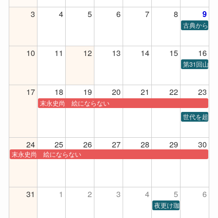
3
4
5
6
7
8
9
古典から現代
10
11
12
13
14
15
16
第31回山
17
18
19
20
21
22
23
末永史尚 絵にならない
世代を超え
24
25
26
27
28
29
30
末永史尚 絵にならない
31
1
2
3
4
5
6
夜更け珈琲第1回公演