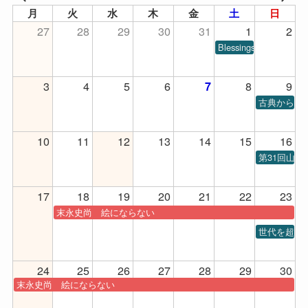
月
火
水
木
金
土
日
27
28
29
30
31
1
2
Blessings of Piano
3
4
5
6
8
9
7
古典から現代
10
11
12
13
14
15
16
第31回山
17
18
19
20
21
22
23
末永史尚 絵にならない
世代を超え
24
25
26
27
28
29
30
末永史尚 絵にならない