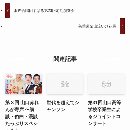
混声合唱団すばる第23回定期演奏会
茶華道柴山流いけ花展
関連記事
第３回 山口赤れ
世代を超えてシ
第31回山口高等
んが寄席 〜講
ャンソン
学校卒業生によ
談・俗曲・漫談
るジョイントコ
たっぷりスペシ
ンサート