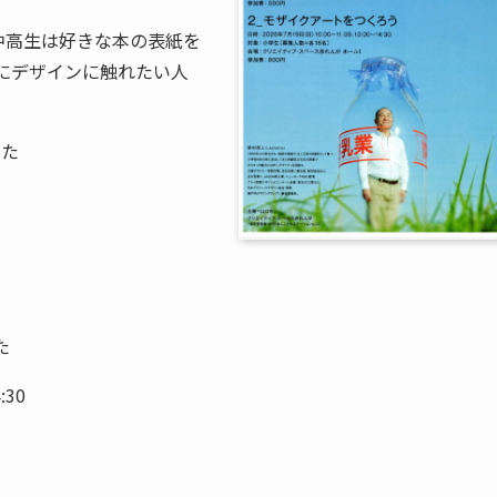
中高生は好きな本の表紙を
にデザインに触れたい人
した
た
:30