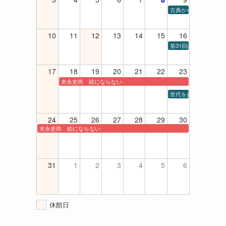
古典から現代までの室内楽
10
11
12
13
14
15
16
第31回山口高等学校
17
18
19
20
21
22
23
末永史尚 絵にならない
世代を超えてシャンソ
24
25
26
27
28
29
30
末永史尚 絵にならない
31
1
2
3
4
5
6
休館日