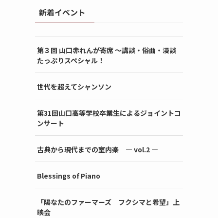
新着イベント
第３回 山口赤れんが寄席 〜講談・俗曲・漫談
たっぷりスペシャル！
世代を超えてシャンソン
第31回山口高等学校卒業生によるジョイントコ
ンサート
古典から現代までの室内楽 ― vol.2 ―
Blessings of Piano
「陽なたのファーマーズ フクシマと希望」上
映会