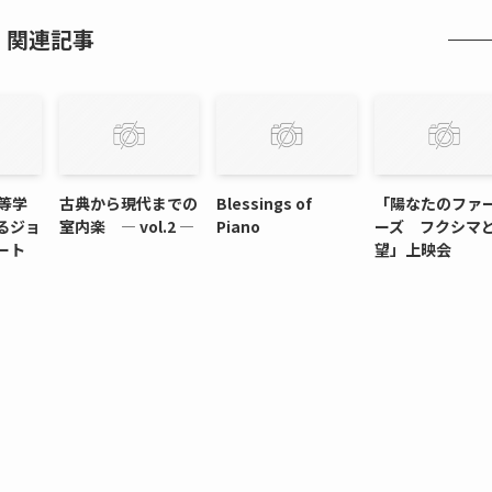
関連記事
等学
古典から現代までの
Blessings of
「陽なたのファ
るジョ
室内楽 ― vol.2 ―
Piano
ーズ フクシマ
ート
望」上映会