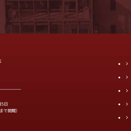
が
月5日
時まで開館）