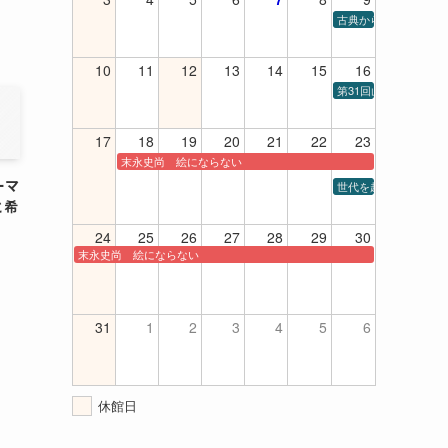
古典から現代までの室内楽
10
11
12
13
14
15
16
第31回山口高等学校
17
18
19
20
21
22
23
末永史尚 絵にならない
ーマ
世代を超えてシャンソ
と希
24
25
26
27
28
29
30
末永史尚 絵にならない
31
1
2
3
4
5
6
休館日