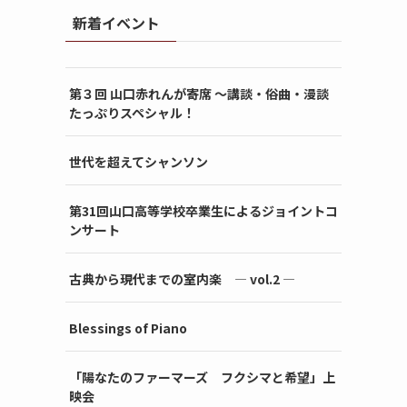
新着イベント
第３回 山口赤れんが寄席 〜講談・俗曲・漫談
たっぷりスペシャル！
世代を超えてシャンソン
第31回山口高等学校卒業生によるジョイントコ
ンサート
古典から現代までの室内楽 ― vol.2 ―
Blessings of Piano
「陽なたのファーマーズ フクシマと希望」上
映会