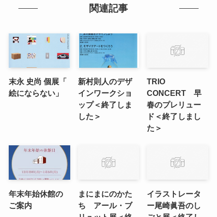
関連記事
末永 史尚 個展「
新村則人のデザ
TRIO
絵にならない」
インワークショ
CONCERT 早
ップ＜終了しま
春のプレリュー
した＞
ド＜終了しまし
た＞
年末年始休館の
まにまにのかた
イラストレータ
ご案内
ち アール・ブ
ー尾崎眞吾のし
リュット展＜終
ごと展＜終了し